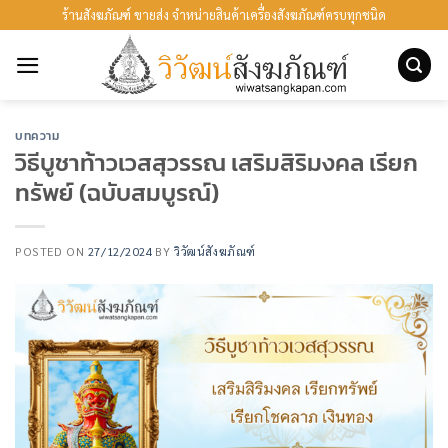
ข้าม
ร้านสังฆภัณฑ์ ขายส่ง จำหน่ายสินค้าเครื่องสังฆภัณฑ์ครบทุกชนิด
ไป
ยัง
เนื้อหา
บทความ
วิธีบูชาท้าวเวสสุวรรณ เสริมสิริมงคล เรียก
ทรัพย์ (ฉบับสมบูรณ์)
POSTED ON
27/12/2024
BY
วิวัฒน์สังฆภัณฑ์