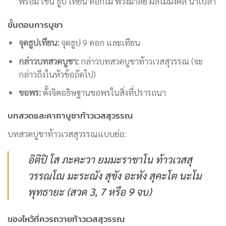
พร้อม เช่น ธูป เทียน ดอกไม้ พวงมาลัย ผลไม้มงคล น้ำเปล่า
ขั้นตอนการบูชา
จุดธูปเทียน:
จุดธูป 9 ดอก และเทียน
กล่าวบทสวดบูชา:
กล่าวบทสวดบูชาท้าวเวสสุวรรณ (จะ
กล่าวถึงในหัวข้อถัดไป)
ขอพร:
ตั้งจิตอธิษฐานขอพรในสิ่งที่ปรารถนา
บทสวดและคาถาบูชาท้าวเวสสุวรรณ
บทสวดบูชาท้าวเวสสุวรรณแบบย่อ:
อิติปิ โส ภะคะวา ยมมะราชาโน ท้าวเวสสุ
วรรณโณ มะระณัง สุขัง อะหัง สุคะโต นะโม
พุทธายะ (สวด 3, 7 หรือ 9 จบ)
ของไหว้ที่ควรถวายท้าวเวสสุวรรณ