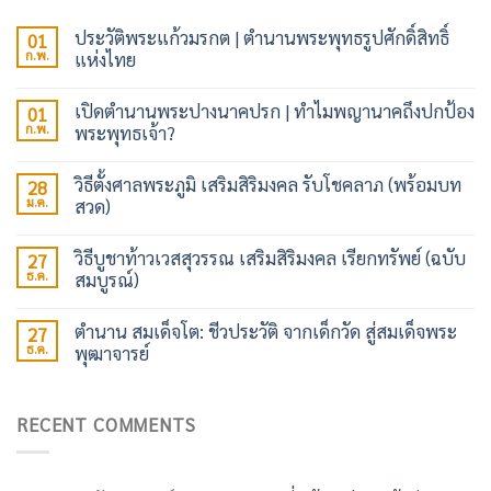
ประวัติพระแก้วมรกต | ตำนานพระพุทธรูปศักดิ์สิทธิ์
01
ก.พ.
แห่งไทย
เปิดตำนานพระปางนาคปรก | ทำไมพญานาคถึงปกป้อง
01
ก.พ.
พระพุทธเจ้า?
วิธีตั้งศาลพระภูมิ เสริมสิริมงคล รับโชคลาภ (พร้อมบท
28
ม.ค.
สวด)
วิธีบูชาท้าวเวสสุวรรณ เสริมสิริมงคล เรียกทรัพย์ (ฉบับ
27
ธ.ค.
สมบูรณ์)
ตำนาน สมเด็จโต: ชีวประวัติ จากเด็กวัด สู่สมเด็จพระ
27
ธ.ค.
พุฒาจารย์
RECENT COMMENTS