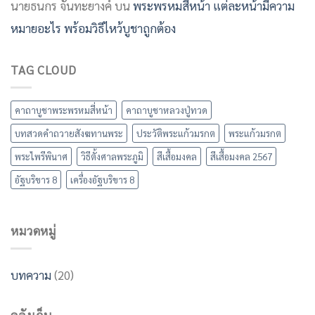
นายธนกร จันทะยางค์
บน
พระพรหมสี่หน้า แต่ละหน้ามีความ
หมายอะไร พร้อมวิธีไหว้บูชาถูกต้อง
TAG CLOUD
คาถาบูชาพระพรหมสี่หน้า
คาถาบูชาหลวงปู่ทวด
บทสวดคำถวายสังฆทานพระ
ประวัติพระแก้วมรกต
พระแก้วมรกต
พระไพรีพินาศ
วิธีตั้งศาลพระภูมิ
สีเสื้อมงคล
สีเสื้อมงคล 2567
อัฐบริขาร 8
เครื่องอัฐบริขาร 8
หมวดหมู่
บทความ
(20)
คลังเก็บ