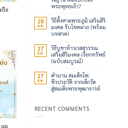
พระพุทธเจ้า?
เด็จ
วิธีตั้งศาลพระภูมิ เสริมสิริ
28
ม.ค.
มงคล รับโชคลาภ (พร้อม
บทสวด)
วิธีบูชาท้าวเวสสุวรรณ
27
ธ.ค.
เสริมสิริมงคล เรียกทรัพย์
(ฉบับสมบูรณ์)
ตำนาน สมเด็จโต:
27
ธ.ค.
ชีวประวัติ จากเด็กวัด
สู่สมเด็จพระพุฒาจารย์
RECENT COMMENTS
 ขอ