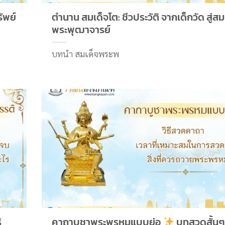
ัพย์
ตำนาน สมเด็จโต: ชีวประวัติ จากเด็กวัด สู่สม
พระพุฒาจารย์
บทนำ สมเด็จพระพ
ิ
คาถาบูชาพระพรหมแบบย่อ
บทสวดสั้นๆ