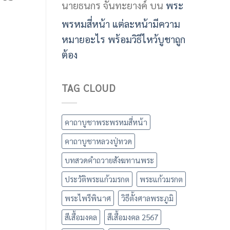
นายธนกร จันทะยางค์
บน
พระ
พรหมสี่หน้า แต่ละหน้ามีความ
หมายอะไร พร้อมวิธีไหว้บูชาถูก
ต้อง
TAG CLOUD
คาถาบูชาพระพรหมสี่หน้า
คาถาบูชาหลวงปู่ทวด
บทสวดคำถวายสังฆทานพระ
ประวัติพระแก้วมรกต
พระแก้วมรกต
พระไพรีพินาศ
วิธีตั้งศาลพระภูมิ
สีเสื้อมงคล
สีเสื้อมงคล 2567