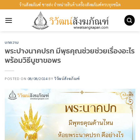
ข้าม
ร้านสังฆภัณฑ์ ขายส่ง จำหน่ายสินค้าเครื่องสังฆภัณฑ์ครบทุกชนิด
ไป
ยัง
เนื้อหา
บทความ
พระปางนาคปรก มีพุธคุณช่วยช่วยเรื่องอะไร
พร้อมวิธีบูชาขอพร
POSTED ON
08/08/2024
BY
วิวัฒน์สังฆภัณฑ์