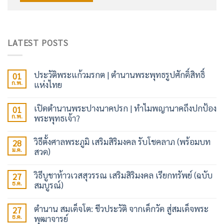
LATEST POSTS
ประวัติพระแก้วมรกต | ตำนานพระพุทธรูปศักดิ์สิทธิ์
01
ก.พ.
แห่งไทย
เปิดตำนานพระปางนาคปรก | ทำไมพญานาคถึงปกป้อง
01
ก.พ.
พระพุทธเจ้า?
วิธีตั้งศาลพระภูมิ เสริมสิริมงคล รับโชคลาภ (พร้อมบท
28
ม.ค.
สวด)
วิธีบูชาท้าวเวสสุวรรณ เสริมสิริมงคล เรียกทรัพย์ (ฉบับ
27
ธ.ค.
สมบูรณ์)
ตำนาน สมเด็จโต: ชีวประวัติ จากเด็กวัด สู่สมเด็จพระ
27
ธ.ค.
พุฒาจารย์