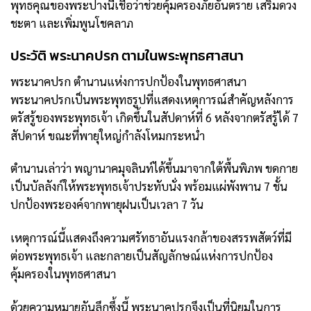
พุทธคุณของพระปางนี้เชื่อว่าช่วยคุ้มครองภัยอันตราย เสริมดวง
ชะตา และเพิ่มพูนโชคลาภ
ประวัติ พระนาคปรก ตามในพระพุทธศาสนา
พระนาคปรก ตำนานแห่งการปกป้องในพุทธศาสนา
พระนาคปรกเป็นพระพุทธรูปที่แสดงเหตุการณ์สำคัญหลังการ
ตรัสรู้ของ
พระพุทธเจ้า
เกิดขึ้นในสัปดาห์ที่ 6 หลังจากตรัสรู้ได้ 7
สัปดาห์ ขณะที่พายุใหญ่กำลังโหมกระหน่ำ
ตำนานเล่าว่า พญานาคมุจลินท์ได้ขึ้นมาจากใต้พื้นพิภพ ขดกาย
เป็นบัลลังก์ให้พระพุทธเจ้าประทับนั่ง พร้อมแผ่พังพาน 7 ชั้น
ปกป้องพระองค์จากพายุฝนเป็นเวลา 7 วัน
เหตุการณ์นี้แสดงถึงความศรัทธาอันแรงกล้าของสรรพสัตว์ที่มี
ต่อพระพุทธเจ้า และกลายเป็นสัญลักษณ์แห่งการปกป้อง
คุ้มครองในพุทธศาสนา
ด้วยความหมายอันลึกซึ้งนี้ พระนาคปรกจึงเป็นที่นิยมในการ