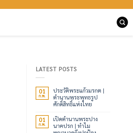
LATEST POSTS
ประวัติพระแก้วมรกต |
01
ก.พ.
ตำนานพระพุทธรูป
ศักดิ์สิทธิ์แห่งไทย
เปิดตำนานพระปาง
01
ก.พ.
นาคปรก | ทำไม
พญานาคถึงปกป้อง