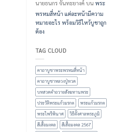
นายธนกร จันทะยางค์
บน
พระ
พรหมสี่หน้า แต่ละหน้ามีความ
หมายอะไร พร้อมวิธีไหว้บูชาถูก
ต้อง
TAG CLOUD
คาถาบูชาพระพรหมสี่หน้า
คาถาบูชาหลวงปู่ทวด
บทสวดคำถวายสังฆทานพระ
ประวัติพระแก้วมรกต
พระแก้วมรกต
พระไพรีพินาศ
วิธีตั้งศาลพระภูมิ
สีเสื้อมงคล
สีเสื้อมงคล 2567