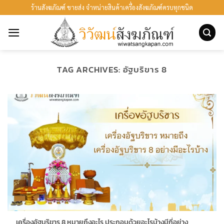
ข้าม
ร้านสังฆภัณฑ์ ขายส่ง จำหน่ายสินค้าเครื่องสังฆภัณฑ์ครบทุกชนิด
ไป
ยัง
เนื้อหา
TAG ARCHIVES:
อัฐบริขาร 8
เครื่องอัฐบริขาร 8 หมายถึงอะไร ประกอบด้วยอะไรบ้างมีกี่อย่าง