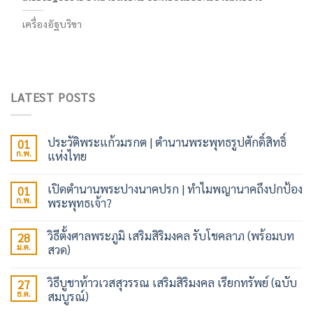
เครื่องอัฐบริขา
LATEST POSTS
ประวัติพระแก้วมรกต | ตำนานพระพุทธรูปศักดิ์สิทธิ์
01
ก.พ.
แห่งไทย
เปิดตำนานพระปางนาคปรก | ทำไมพญานาคถึงปกป้อง
01
ก.พ.
พระพุทธเจ้า?
วิธีตั้งศาลพระภูมิ เสริมสิริมงคล รับโชคลาภ (พร้อมบท
28
ม.ค.
สวด)
วิธีบูชาท้าวเวสสุวรรณ เสริมสิริมงคล เรียกทรัพย์ (ฉบับ
27
ธ.ค.
สมบูรณ์)