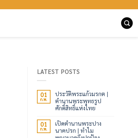
LATEST POSTS
ประวัติพระแก้วมรกต |
01
ก.พ.
ตำนานพระพุทธรูป
ศักดิ์สิทธิ์แห่งไทย
เปิดตำนานพระปาง
01
ก.พ.
นาคปรก | ทำไม
พญานาคถึงปกป้อง