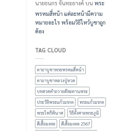
นายธนกร จันทะยางค์
บน
พระ
พรหมสี่หน้า แต่ละหน้ามีความ
หมายอะไร พร้อมวิธีไหว้บูชาถูก
ต้อง
TAG CLOUD
คาถาบูชาพระพรหมสี่หน้า
คาถาบูชาหลวงปู่ทวด
บทสวดคำถวายสังฆทานพระ
ประวัติพระแก้วมรกต
พระแก้วมรกต
พระไพรีพินาศ
วิธีตั้งศาลพระภูมิ
สีเสื้อมงคล
สีเสื้อมงคล 2567