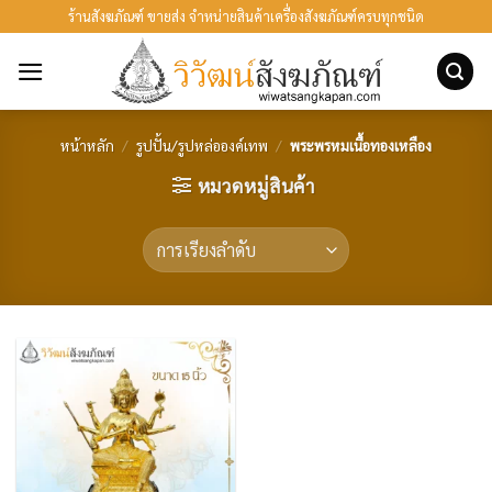
ข้าม
ร้านสังฆภัณฑ์ ขายส่ง จำหน่ายสินค้าเครื่องสังฆภัณฑ์ครบทุกชนิด
ไป
ยัง
เนื้อหา
หน้าหลัก
/
รูปปั้น/รูปหล่อองค์เทพ
/
พระพรหมเนื้อทองเหลือง
หมวดหมู่สินค้า